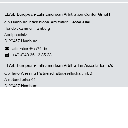
ELArb European-Latinamerican Arbitration Center GmbH
c/o Hamburg International Arbitration Center (HIAC)
Handelskammer Hamburg
Adolphsplatz 1
D-20457 Hamburg
arbitration@hk24.de
+49 (0)40 36 13 85 33
ELArb European-Latinamerican Arbitration Association e.V.
c/o TaylorWessing Partnerschaftsgesellschaft mbB
Am Sandtorkai 41
D-20457 Hamburg
+49 (0)40 368 03-0
+49 (0)40 368 03-280
2016 - 2026 © ELArb