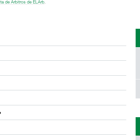
sta de Árbitros de ELArb
.
o